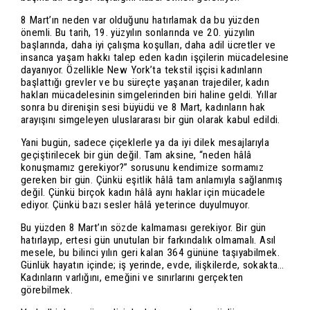
8 Mart’ın neden var olduğunu hatırlamak da bu yüzden
önemli. Bu tarih, 19. yüzyılın sonlarında ve 20. yüzyılın
başlarında, daha iyi çalışma koşulları, daha adil ücretler ve
insanca yaşam hakkı talep eden kadın işçilerin mücadelesine
dayanıyor. Özellikle New York’ta tekstil işçisi kadınların
başlattığı grevler ve bu süreçte yaşanan trajediler, kadın
hakları mücadelesinin simgelerinden biri haline geldi. Yıllar
sonra bu direnişin sesi büyüdü ve 8 Mart, kadınların hak
arayışını simgeleyen uluslararası bir gün olarak kabul edildi.
Yani bugün, sadece çiçeklerle ya da iyi dilek mesajlarıyla
geçiştirilecek bir gün değil. Tam aksine, “neden hâlâ
konuşmamız gerekiyor?” sorusunu kendimize sormamız
gereken bir gün. Çünkü eşitlik hâlâ tam anlamıyla sağlanmış
değil. Çünkü birçok kadın hâlâ aynı haklar için mücadele
ediyor. Çünkü bazı sesler hâlâ yeterince duyulmuyor.
Bu yüzden 8 Mart’ın sözde kalmaması gerekiyor. Bir gün
hatırlayıp, ertesi gün unutulan bir farkındalık olmamalı. Asıl
mesele, bu bilinci yılın geri kalan 364 gününe taşıyabilmek.
Günlük hayatın içinde; iş yerinde, evde, ilişkilerde, sokakta…
Kadınların varlığını, emeğini ve sınırlarını gerçekten
görebilmek.