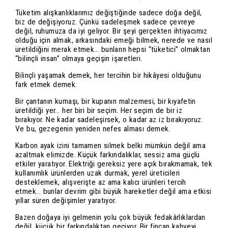
Tüketim alışkanlıklarımız değiştiğinde sadece doğa değil,
biz de değişiyoruz. Çünkü sadeleşmek sadece çevreye
değil, ruhumuza da iyi geliyor. Bir şeyi gerçekten ihtiyacımız
olduğu için almak, arkasındaki emeği bilmek, nerede ve nasıl
üretildiğini merak etmek… bunların hepsi “tüketici” olmaktan
“bilinçli insan” olmaya geçişin işaretleri.
Bilinçli yaşamak demek, her tercihin bir hikâyesi olduğunu
fark etmek demek.
Bir çantanın kumaşı, bir kupanın malzemesi, bir kıyafetin
üretildiği yer… her biri bir seçim. Her seçim de bir iz
bırakıyor. Ne kadar sadeleşirsek, o kadar az iz bırakıyoruz.
Ve bu, gezegenin yeniden nefes alması demek.
Karbon ayak izini tamamen silmek belki mümkün değil ama
azaltmak elimizde. Küçük farkındalıklar, sessiz ama güçlü
etkiler yaratıyor. Elektriği gereksiz yere açık bırakmamak, tek
kullanımlık ürünlerden uzak durmak, yerel üreticileri
desteklemek, alışverişte az ama kalıcı ürünleri tercih
etmek… bunlar devrim gibi büyük hareketler değil ama etkisi
yıllar süren değişimler yaratıyor.
Bazen doğaya iyi gelmenin yolu çok büyük fedakârlıklardan
değil, küçük bir farkındalıktan geçiyor. Bir fincan kahveyi