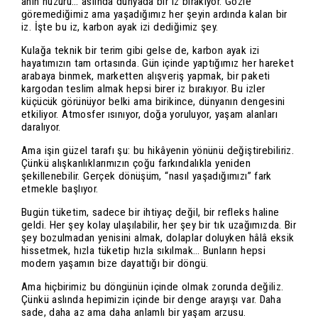
anın huzuru… aslında dünyada bir iz bırakıyor. Gözle
göremediğimiz ama yaşadığımız her şeyin ardında kalan bir
iz. İşte bu iz, karbon ayak izi dediğimiz şey.
Kulağa teknik bir terim gibi gelse de, karbon ayak izi
hayatımızın tam ortasında. Gün içinde yaptığımız her hareket
arabaya binmek, marketten alışveriş yapmak, bir paketi
kargodan teslim almak hepsi birer iz bırakıyor. Bu izler
küçücük görünüyor belki ama birikince, dünyanın dengesini
etkiliyor. Atmosfer ısınıyor, doğa yoruluyor, yaşam alanları
daralıyor.
Ama işin güzel tarafı şu: bu hikâyenin yönünü değiştirebiliriz.
Çünkü alışkanlıklarımızın çoğu farkındalıkla yeniden
şekillenebilir. Gerçek dönüşüm, “nasıl yaşadığımızı” fark
etmekle başlıyor.
Bugün tüketim, sadece bir ihtiyaç değil, bir refleks haline
geldi. Her şey kolay ulaşılabilir, her şey bir tık uzağımızda. Bir
şey bozulmadan yenisini almak, dolaplar doluyken hâlâ eksik
hissetmek, hızla tüketip hızla sıkılmak… Bunların hepsi
modern yaşamın bize dayattığı bir döngü.
Ama hiçbirimiz bu döngünün içinde olmak zorunda değiliz.
Çünkü aslında hepimizin içinde bir denge arayışı var. Daha
sade, daha az ama daha anlamlı bir yaşam arzusu.