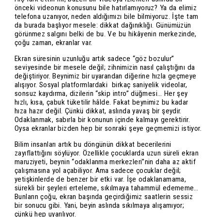
önceki videonun konusunu bile hatırlamıyoruz? Ya da elimiz
telefona uzanıyor, neden aldığımızı bile bilmiyoruz. İşte tam
da burada başlıyor mesele: dikkat dağınıklığı. Günümüzün
görünmez salgını belki de bu. Ve bu hikâyenin merkezinde,
çoğu zaman, ekranlar var.
Ekran süresinin uzunluğu artık sadece “göz bozulur”
seviyesinde bir mesele değil; zihnimizin nasıl çalıştığını da
değiştiriyor. Beynimiz bir uyarandan diğerine hızla geçmeye
alışıyor. Sosyal platformlardaki birkaç saniyelik videolar,
sonsuz kaydırma, dizilerin “skip intro” düğmesi… Her şey
hızlı, kısa, çabuk tüketilir hâlde. Fakat beynimiz bu kadar
hıza hazır değil. Çünkü dikkat, aslında yavaş bir şeydir.
Odaklanmak, sabırla bir konunun içinde kalmayı gerektirir.
Oysa ekranlar bizden hep bir sonraki şeye geçmemizi istiyor.
Bilim insanları artık bu döngünün dikkat becerilerini
zayıflattığını söylüyor. Özellikle çocuklarda uzun süreli ekran
maruziyeti, beynin “odaklanma merkezleri”nin daha az aktif
çalışmasına yol açabiliyor. Ama sadece çocuklar değil;
yetişkinlerde de benzer bir etki var. İşe odaklanamama,
sürekli bir şeyleri erteleme, sıkılmaya tahammül edememe…
Bunların çoğu, ekran başında geçirdiğimiz saatlerin sessiz
bir sonucu gibi. Yani, beyin aslında sıkılmaya alışamıyor;
çünkü hep uyarılıyor.