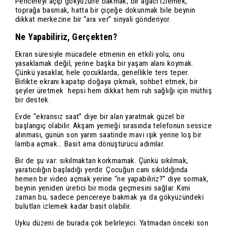
Pencereyi açıp gökyüzüne bakmak, bir ağacı izlemek,
toprağa basmak, hatta bir çiçeğe dokunmak bile beynin
dikkat merkezine bir “ara ver” sinyali gönderiyor.
Ne Yapabiliriz, Gerçekten?
Ekran süresiyle mücadele etmenin en etkili yolu, onu
yasaklamak değil, yerine başka bir yaşam alanı koymak.
Çünkü yasaklar, hele çocuklarda, genellikle ters teper.
Birlikte ekranı kapatıp doğaya çıkmak, sohbet etmek, bir
şeyler üretmek hepsi hem dikkat hem ruh sağlığı için müthiş
bir destek.
Evde “ekransız saat” diye bir alan yaratmak güzel bir
başlangıç olabilir. Akşam yemeği sırasında telefonun sessize
alınması, günün son yarım saatinde mavi ışık yerine loş bir
lamba açmak… Basit ama dönüştürücü adımlar.
Bir de şu var: sıkılmaktan korkmamak. Çünkü sıkılmak,
yaratıcılığın başladığı yerdir. Çocuğun canı sıkıldığında
hemen bir video açmak yerine “ne yapabiliriz?” diye sormak,
beynin yeniden üretici bir moda geçmesini sağlar. Kimi
zaman bu, sadece pencereye bakmak ya da gökyüzündeki
bulutları izlemek kadar basit olabilir.
Uyku düzeni de burada çok belirleyici. Yatmadan önceki son