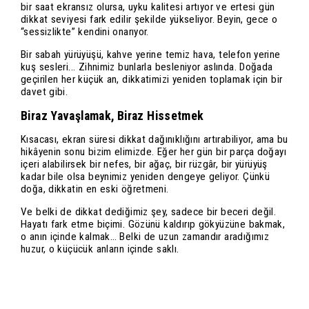
bir saat ekransız olursa, uyku kalitesi artıyor ve ertesi gün
dikkat seviyesi fark edilir şekilde yükseliyor. Beyin, gece o
“sessizlikte” kendini onarıyor.
Bir sabah yürüyüşü, kahve yerine temiz hava, telefon yerine
kuş sesleri... Zihnimiz bunlarla besleniyor aslında. Doğada
geçirilen her küçük an, dikkatimizi yeniden toplamak için bir
davet gibi.
Biraz Yavaşlamak, Biraz Hissetmek
Kısacası, ekran süresi dikkat dağınıklığını artırabiliyor, ama bu
hikâyenin sonu bizim elimizde. Eğer her gün bir parça doğayı
içeri alabilirsek bir nefes, bir ağaç, bir rüzgâr, bir yürüyüş
kadar bile olsa beynimiz yeniden dengeye geliyor. Çünkü
doğa, dikkatin en eski öğretmeni.
Ve belki de dikkat dediğimiz şey, sadece bir beceri değil.
Hayatı fark etme biçimi. Gözünü kaldırıp gökyüzüne bakmak,
o anın içinde kalmak… Belki de uzun zamandır aradığımız
huzur, o küçücük anların içinde saklı.