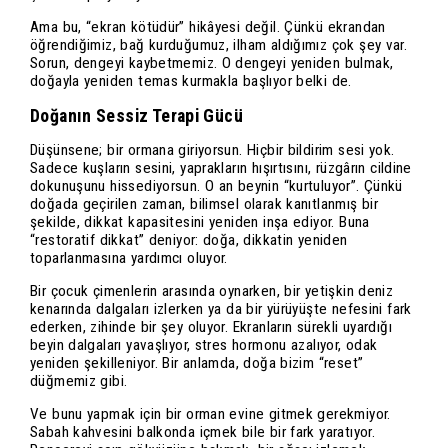
Ama bu, “ekran kötüdür” hikâyesi değil. Çünkü ekrandan
öğrendiğimiz, bağ kurduğumuz, ilham aldığımız çok şey var.
Sorun, dengeyi kaybetmemiz. O dengeyi yeniden bulmak,
doğayla yeniden temas kurmakla başlıyor belki de.
Doğanın Sessiz Terapi Gücü
Düşünsene; bir ormana giriyorsun. Hiçbir bildirim sesi yok.
Sadece kuşların sesini, yaprakların hışırtısını, rüzgârın cildine
dokunuşunu hissediyorsun. O an beynin “kurtuluyor”. Çünkü
doğada geçirilen zaman, bilimsel olarak kanıtlanmış bir
şekilde, dikkat kapasitesini yeniden inşa ediyor. Buna
“restoratif dikkat” deniyor: doğa, dikkatin yeniden
toparlanmasına yardımcı oluyor.
Bir çocuk çimenlerin arasında oynarken, bir yetişkin deniz
kenarında dalgaları izlerken ya da bir yürüyüşte nefesini fark
ederken, zihinde bir şey oluyor. Ekranların sürekli uyardığı
beyin dalgaları yavaşlıyor, stres hormonu azalıyor, odak
yeniden şekilleniyor. Bir anlamda, doğa bizim “reset”
düğmemiz gibi.
Ve bunu yapmak için bir orman evine gitmek gerekmiyor.
Sabah kahvesini balkonda içmek bile bir fark yaratıyor.