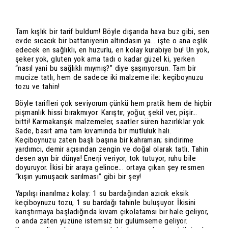
Tam kışlık bir tarif buldum! Böyle dışarıda hava buz gibi, sen
evde sıcacık bir battaniyenin altındasın ya… işte o ana eşlik
edecek en sağlıklı, en huzurlu, en kolay kurabiye bu! Un yok,
şeker yok, gluten yok ama tadı o kadar güzel ki, yerken
“nasıl yani bu sağlıklı mıymış?” diye şaşırıyorsun. Tam bir
mucize tatlı, hem de sadece iki malzeme ile: keçiboynuzu
tozu ve tahin!
Böyle tarifleri çok seviyorum çünkü hem pratik hem de hiçbir
pişmanlık hissi bırakmıyor. Karıştır, yoğur, şekil ver, pişir…
bitti! Karmakarışık malzemeler, saatler süren hazırlıklar yok.
Sade, basit ama tam kıvamında bir mutluluk hali.
Keçiboynuzu zaten başlı başına bir kahraman; sindirime
yardımcı, demir açısından zengin ve doğal olarak tatlı. Tahin
desen ayrı bir dünya! Enerji veriyor, tok tutuyor, ruhu bile
doyuruyor. İkisi bir araya gelince... ortaya çıkan şey resmen
“kışın yumuşacık sarılması” gibi bir şey!
Yapılışı inanılmaz kolay: 1 su bardağından azıcık eksik
keçiboynuzu tozu, 1 su bardağı tahinle buluşuyor. İkisini
karıştırmaya başladığında kıvam çikolatamsı bir hale geliyor,
o anda zaten yüzüne istemsiz bir gülümseme geliyor.