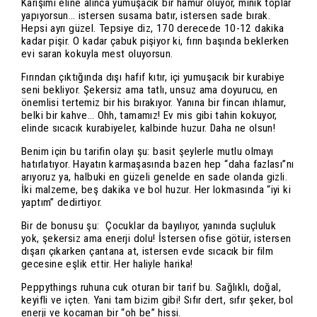
Karışımı eline alınca yumuşacık bir hamur oluyor, minik toplar
yapıyorsun… istersen susama batır, istersen sade bırak.
Hepsi ayrı güzel. Tepsiye diz, 170 derecede 10-12 dakika
kadar pişir. O kadar çabuk pişiyor ki, fırın başında beklerken
evi saran kokuyla mest oluyorsun.
Fırından çıktığında dışı hafif kıtır, içi yumuşacık bir kurabiye
seni bekliyor. Şekersiz ama tatlı, unsuz ama doyurucu, en
önemlisi tertemiz bir his bırakıyor. Yanına bir fincan ıhlamur,
belki bir kahve… Ohh, tamamız! Ev mis gibi tahin kokuyor,
elinde sıcacık kurabiyeler, kalbinde huzur. Daha ne olsun!
Benim için bu tarifin olayı şu: basit şeylerle mutlu olmayı
hatırlatıyor. Hayatın karmaşasında bazen hep “daha fazlası”nı
arıyoruz ya, halbuki en güzeli genelde en sade olanda gizli.
İki malzeme, beş dakika ve bol huzur. Her lokmasında “iyi ki
yaptım” dedirtiyor.
Bir de bonusu şu: Çocuklar da bayılıyor, yanında suçluluk
yok, şekersiz ama enerji dolu! İstersen ofise götür, istersen
dışarı çıkarken çantana at, istersen evde sıcacık bir film
gecesine eşlik ettir. Her haliyle harika!
Peppythings ruhuna cuk oturan bir tarif bu. Sağlıklı, doğal,
keyifli ve içten. Yani tam bizim gibi! Sıfır dert, sıfır şeker, bol
enerji ve kocaman bir “oh be” hissi.