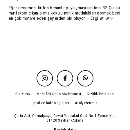
Eğer denersen, lütfen benimle paylaşmayı unutma! 💛 Çünkü
mutfaktan çıkan o mis kokulu minik mutlulukları görmek beni
en çok motive eden şeylerden biri oluyor. – Ezgi 🌿 🌿✨
Biz Kimiz
Mesafeli Satış Sözleşmesi
Gizlilik Politikası
İptal ve İade Koşulları
Atölyelerimiz
Çetin Apt, Cemalpaşa, Cevat Yurdakul Cad. No:4 Zemin Kat,
01120 Seyhan/Adana
Destek Hattı