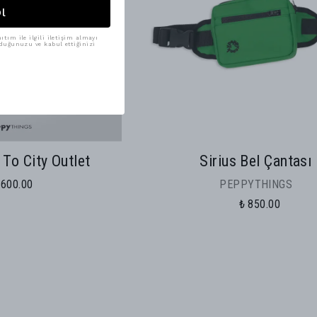
Ol
tım ile ilgili iletişim almayı
uduğunuzu ve kabul ettiğinizi
To City Outlet
Sirius Bel Çantası
 600.00
PEPPYTHINGS
₺ 850.00