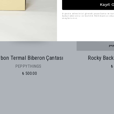
Kayıt 
E-posta adresinizi girerek pazarlama ve tanı
kabul edersiniz ve Gizlilik Politikamızı ok
onaylarsınız.
rbon Termal Biberon Çantası
Rocky Back 
PEPPYTHINGS
₺
₺ 500.00