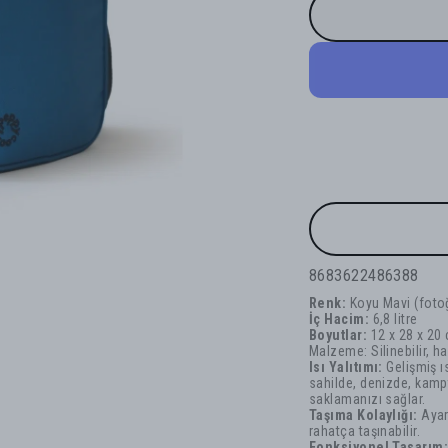
8683622486388
Renk:
Koyu Mavi
(fotoğ
İç Hacim:
6,8 litre
Boyutlar:
12 x 28 x 20
Malzeme: Silinebilir, h
Isı Yalıtımı:
Gelişmiş ıs
sahilde, denizde, kamp
saklamanızı sağlar.
Taşıma Kolaylığı:
Ayar
rahatça taşınabilir.
Fonksiyonel Tasarım: