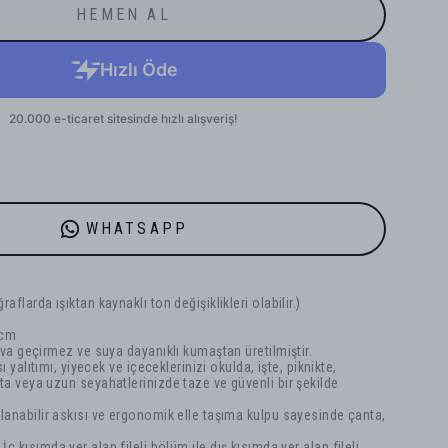
HEMEN AL
WHATSAPP
raflarda ışıktan kaynaklı ton değişiklikleri olabilir.)
 cm
ava geçirmez ve suya dayanıklı kumaştan üretilmiştir.
ı yalıtımı, yiyecek ve içeceklerinizi okulda, işte, piknikte,
ta veya uzun seyahatlerinizde taze ve güvenli bir şekilde
lanabilir askısı ve ergonomik elle taşıma kulpu sayesinde çanta,
İç kısımda yer alan fileli bölüm ile dış kısımda yer alan fileli