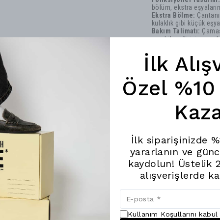
bölüm, ekstra eşyaların
Ekstra Bölme:
Çantanın
kulaklık gibi küçük eşya
Bakım Talimatı:
Çamaşı
verebileceği için, neml
Not:
Görselde yer alan ç
İlk Alış
Özel %10 
Kaza
Son Baktıklarınız
İlk siparişinizde 
yararlanın ve günc
kaydolun! Üstelik 
alışverişlerde k
Kullanım Koşullarını kabu