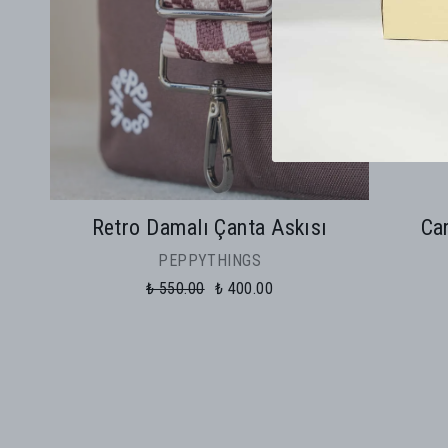
Retro Damalı Çanta Askısı
Ca
PEPPYTHINGS
₺ 550.00
₺ 400.00