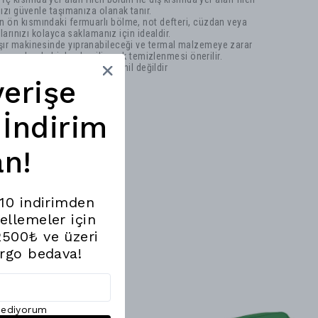
ızı güvenle taşımanıza olanak tanır.
 ön kısmındaki fermuarlı bölme, not defteri, cüzdan veya
larınızı kolayca saklamanız için idealdir.
r makinesinde yıpranabileceği ve termal malzemeye zarar
i ve sabunlu bir bezle silinerek temizlenmesi önerilir.
anta harici ürünler fiyata dahil değildir
verişe
İndirim
n!
%10 indirimden
ellemeler için
2500₺ ve üzeri
argo bedava!
l ediyorum