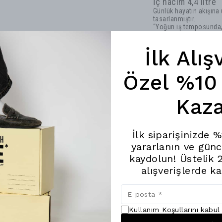
İç hacim 4,4 litre
Günlük hayatın akışına 
tasarlanmıştır.
“Yoğun iş temposunda, 
PEPPYTHINGS yanınızd
İlk Alış
Özel %10 
Kaza
Son Baktıklarınız
İlk siparişinizde 
yararlanın ve günc
kaydolun! Üstelik 
alışverişlerde k
Kullanım Koşullarını kabu