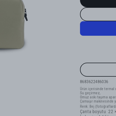
8683622486036
Ürün içerisinde termal ı
Su geçirmez,
Omuz askı taşıma apara
Çamaşır makinesinde yıp
Renk: Bej
(fotoğraflarda
Çanta boyutu 22 ×