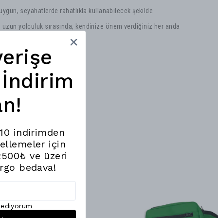
uygun, seyahatlerde rahatlıkla kullanabilecek şekilde
uzun yolculuk sırasında, kendinize önem verdiğiniz her anda
a…”
verişe
İndirim
n!
%10 indirimden
ellemeler için
2500₺ ve üzeri
argo bedava!
l ediyorum