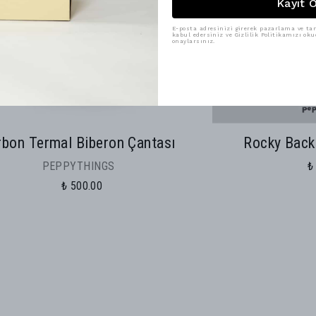
Kayıt 
E-posta adresinizi girerek pazarlama ve tanı
kabul edersiniz ve Gizlilik Politikamızı ok
onaylarsınız.
rbon Termal Biberon Çantası
Rocky Back 
PEPPYTHINGS
₺
₺ 500.00