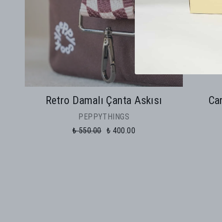
Retro Damalı Çanta Askısı
Ca
PEPPYTHINGS
₺ 550.00
₺ 400.00