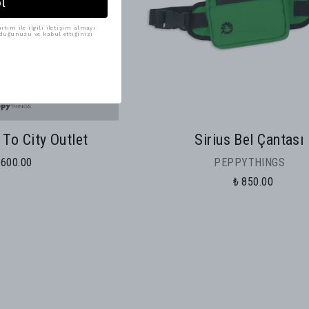
Ol
tım ile ilgili iletişim almayı
uduğunuzu ve kabul ettiğinizi
To City Outlet
Sirius Bel Çantası
 600.00
PEPPYTHINGS
₺ 850.00