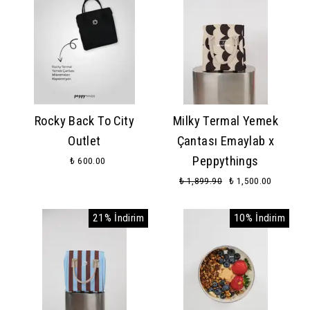
Rocky Back To City
Milky Termal Yemek
Outlet
Çantası Emaylab x
Peppythings
₺ 600.00
₺ 1,899.90
₺ 1,500.00
21% İndirim
10% İndirim