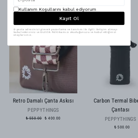
Son Baktıklarınız
Kullanım Koşullarını kabul ediyorum
Kayıt Ol
27% İndirim
E-posta adresinizi girerek pazarlama ve tanıtım ile ilgili iletişim almayı
kabul edersiniz ve Gizlilik Politikamızı okuduğunuzu ve kabul ettiğinizi
onaylarsınız.
Retro Damalı Çanta Askısı
Carbon Termal Bib
Çantası
PEPPYTHINGS
₺ 550.00
₺ 400.00
PEPPYTHINGS
₺ 500.00