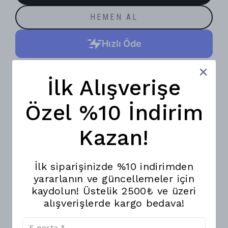
HEMEN AL
İlk Alışverişe
Özel %10 İndirim
WHATSAPP
Kazan!
8683622486586
Daisy Çiçekli Çanta Askısı
4 cm genişliğindedir.
İlk siparişinizde %10 indirimden
Tüm aparatları metaldir.
yararlanın ve güncellemeler için
Kanserojen madde içermez.
1.20 cm uzunluğundadır.
kaydolun! Üstelik 2500₺ ve üzeri
Askılar yalnızca klasik termal çantalarda kullanılmaktadır
alışverişlerde kargo bedava!